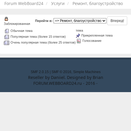
Forum WebBoard24
Услуги
Ремонт, благоустройство
Перейти в:
Заблокированная
тема
Обычная тема
Прикрепленная тема
Популярная тема (более 15 ответов)
Голосование
Очень популярная тема (более 25 ответов)
SMF 2.0.15
|
SMF © 2016
,
Simple Machines
Reseller by
Daniiel
. Designed by
Brian
FORUM.WEBBOARD24.ru - 2016 -