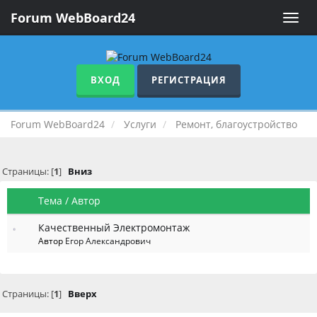
Forum WebBoard24
Toggle
naviga
ВХОД
РЕГИСТРАЦИЯ
Forum WebBoard24
Услуги
Ремонт, благоустройство
Страницы: [
1
]
Вниз
Тема
/
Автор
Качественный Электромонтаж
Автор
Егор Александрович
Страницы: [
1
]
Вверх