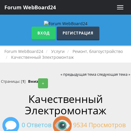
Forum WebBoard24
Toggle
naviga
ВХОД
РЕГИСТРАЦИЯ
Forum WebBoard24
Услуги
Ремонт, благоустройство
Качественный Электромонтаж
« предыдущая тема
следующая тема »
Страницы: [
1
]
Вниз
+
Качественный
Электромонтаж
0 Ответов
9534 Просмотров