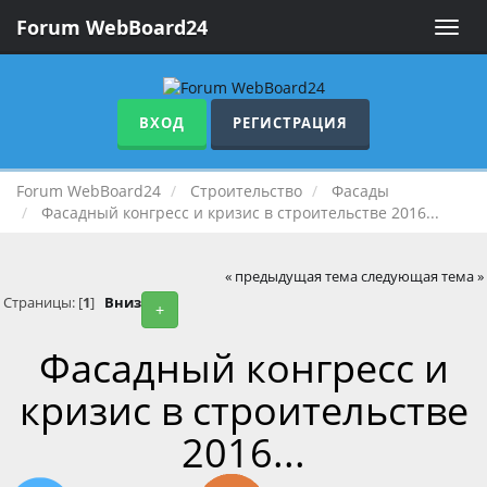
Forum WebBoard24
Toggle
naviga
ВХОД
РЕГИСТРАЦИЯ
Forum WebBoard24
Строительство
Фасады
Фасадный конгресс и кризис в строительстве 2016...
« предыдущая тема
следующая тема »
Страницы: [
1
]
Вниз
+
Фасадный конгресс и
кризис в строительстве
2016...