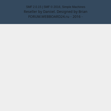
SMF 2.0.15
|
SMF © 2016
,
Simple Machines
Reseller by
Daniiel
. Designed by
Brian
FORUM.WEBBOARD24.ru - 2016 -